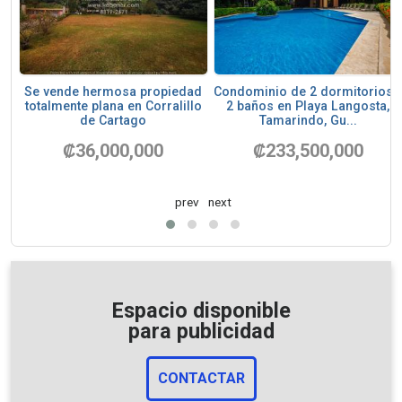
n
Se vende hermosa propiedad
Condominio de 2 dormitorios 
jo
totalmente plana en Corralillo
2 baños en Playa Langosta,
de Cartago
Tamarindo, Gu...
₡36,000,000
₡233,500,000
prev
next
Espacio disponible
para publicidad
CONTACTAR