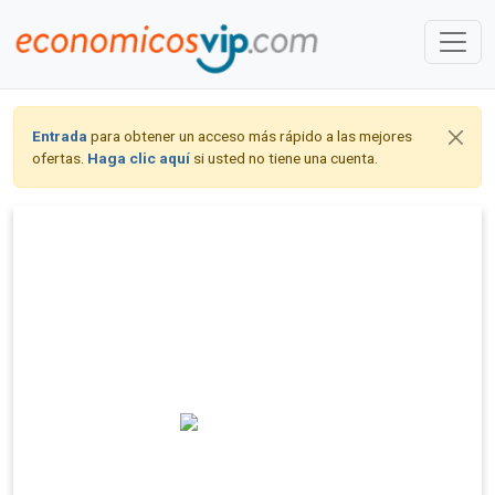
Entrada
para obtener un acceso más rápido a las mejores
ofertas.
Haga clic aquí
si usted no tiene una cuenta.