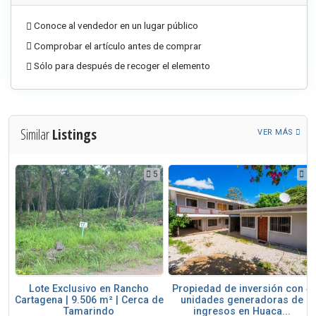
Conoce al vendedor en un lugar público
Comprobar el artículo antes de comprar
Sólo para después de recoger el elemento
Similar
Listings
VER MÁS
5
5
5
ble
Lote Exclusivo en Rancho
Propiedad de inversión con 4
rca
Cartagena | 9.506 m² | Cerca de
unidades generadoras de
Tamarindo
ingresos en Huaca...