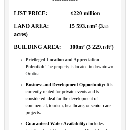
***********
LIST
PRICE:
¢220 million
LAND
AREA
:
15 593.
m²
(
3.
18
85
acres
)
BUILDING AREA
:
300m²
(
3 229.
ft²
)
17
Privileged Location and Appreciation
Potential:
The property is located in downtown
Orotina.
Business and Development Opportunity:
It is
currently rented for private events and is
considered ideal for the development of
commercial, tourism, healthcare, or senior care
projects.
Guaranteed Water Availability:
Includes