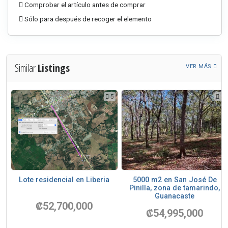
Comprobar el artículo antes de comprar
Sólo para después de recoger el elemento
Similar
Listings
VER MÁS
5
5
5
Lote residencial en Liberia
5000 m2 en San José De
Pinilla, zona de tamarindo,
.
Guanacaste
₡52,700,000
₡54,995,000