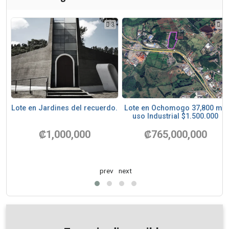
5
3
3
Lote en Jardines del recuerdo.
Lote en Ochomogo 37,800 m²,
uso Industrial $1.500.000
₡1,000,000
₡765,000,000
prev
next