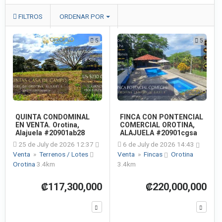
FILTROS
ORDENAR POR
5
5
QUINTA CONDOMINAL
FINCA CON PONTENCIAL
EN VENTA. Orotina,
COMERCIAL OROTINA,
Alajuela #20901ab28
ALAJUELA #20901cgsa
25 de July de 2026 12:37
6 de July de 2026 14:43
Venta
»
Terrenos / Lotes
Venta
»
Fincas
Orotina
Orotina
3.4km
3.4km
₡117,300,000
₡220,000,000